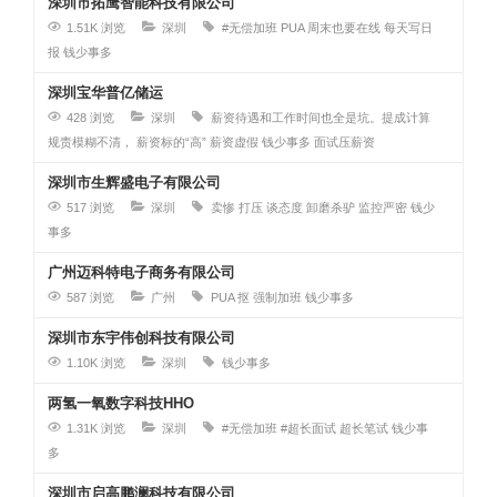
深圳市拓鹰智能科技有限公司
1.51K 浏览
深圳
#无偿加班
PUA
周末也要在线
每天写日
报
钱少事多
深圳宝华普亿储运
428 浏览
深圳
薪资待遇和工作时间也全是坑。提成计算
规责模糊不清，
薪资标的“高”
薪资虚假
钱少事多
面试压薪资
深圳市生辉盛电子有限公司
517 浏览
深圳
卖惨 打压 谈态度
卸磨杀驴
监控严密
钱少
事多
广州迈科特电子商务有限公司
587 浏览
广州
PUA 抠
强制加班
钱少事多
深圳市东宇伟创科技有限公司
1.10K 浏览
深圳
钱少事多
两氢一氧数字科技HHO
1.31K 浏览
深圳
#无偿加班
#超长面试
超长笔试
钱少事
多
深圳市启高鹏澜科技有限公司