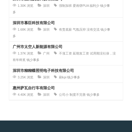
1.30K 浏览
深圳
强制加班
爱画饼PUA
福利少
钱少事
多
深圳市慕臣科技有限公司
1.68K 浏览
深圳
有责底薪
气氛压抑
没有交流
钱少事
多
广州市太空人新能源有限公司
1.37K 浏览
广州
不涨工资
延期发工资
试用期没社保，没
有年终奖
钱少事多
深圳市糊糊蝶照明电子科技有限公司
3.25K 浏览
深圳
刷kpi
钱少事多
惠州萨瓦自行车有限公司
4.40K 浏览
深圳
公司小
制度不完善
钱少事多