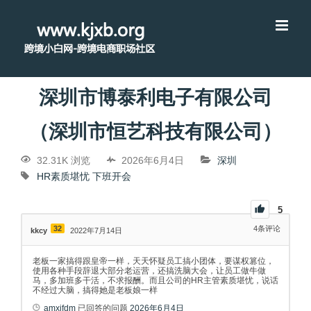
深圳市博泰利电子有限公司
（深圳市恒艺科技有限公司）
32.31K 浏览
2026年6月4日
深圳
HR素质堪忧
下班开会
5
32
4
条评论
kkcy
2022年7月14日
老板一家搞得跟皇帝一样，天天怀疑员工搞小团体，要谋权篡位，
使用各种手段辞退大部分老运营，还搞洗脑大会，让员工做牛做
马，多加班多干活，不求报酬。而且公司的HR主管素质堪忧，说话
不经过大脑，搞得她是老板娘一样
amxjfdm
已回答的问题
2026年6月4日