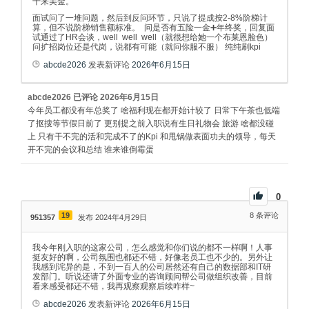
十来美金。
面试问了一堆问题，然后到反问环节，只说了提成按2-8%阶梯计
算，但不说阶梯销售额标准。 问是否有五险一金➕年终奖，回复面
试通过了HR会谈，well well well（就很想给她一个布莱恩脸色）
问扩招岗位还是代岗，说都有可能（就问你服不服） 纯纯刷kpi
abcde2026
发表新评论
2026年6月15日
abcde2026
已评论
2026年6月15日
今年员工都没有年总奖了 啥福利现在都开始计较了 日常下午茶也低端
了抠搜等节假日前了 更别提之前入职说有生日礼物会 旅游 啥都没碰
上 只有干不完的活和完成不了的Kpi 和甩锅做表面功夫的领导，每天
开不完的会议和总结 谁来谁倒霉蛋
0
19
8
条评论
951357
发布 2024年4月29日
我今年刚入职的这家公司，怎么感觉和你们说的都不一样啊！人事
挺友好的啊，公司氛围也都还不错，好像老员工也不少的。另外让
我感到诧异的是，不到一百人的公司居然还有自己的数据部和IT研
发部门。听说还请了外面专业的咨询顾问帮公司做组织改善，目前
看来感受都还不错，我再观察观察后续咋样~
abcde2026
发表新评论
2026年6月15日