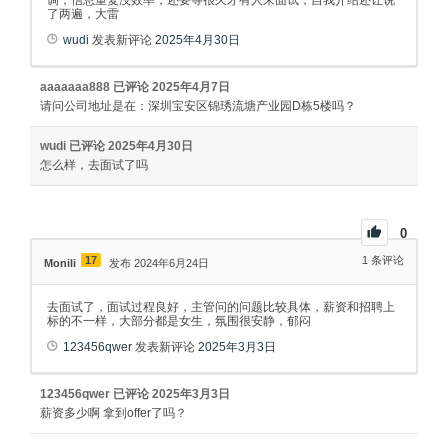
调，信息重复没效率，还要等很久才有人来面试，自我介绍还让说
了两遍，大雷
wudi
发表新评论
2025年4月30日
aaaaaaa888
已评论
2025年4月7日
请问公司地址是在：深圳宝安区锦琇流塘产业园D栋5楼吗？
wudi
已评论
2025年4月30日
怎么样，去面试了吗
0
17
1
条评论
Monili
发布 2024年6月24日
去面试了，面试过程良好，主管问的问题比较具体，薪资和招聘上
标的不一样，大部分都是女生，氛围很安静，郁闷
123456qwer
发表新评论
2025年3月3日
123456qwer
已评论
2025年3月3日
薪资多少啊 拿到offer了吗？