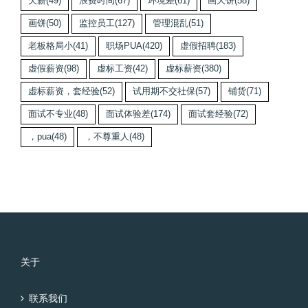
欠薪
(49)
浪费时间
(67)
环境差
(61)
画大饼
(58)
画饼
(50)
监控员工
(127)
管理混乱
(51)
老板格局小
(41)
职场PUA
(420)
虚假招聘
(183)
虚假薪资
(98)
虚标工资
(42)
虚标薪资
(380)
虚标薪资，套经验
(52)
试用期不交社保
(57)
铺货
(71)
面试不专业
(48)
面试体验差
(174)
面试套经验
(72)
，pua
(48)
，不尊重人
(48)
关于
联系我们