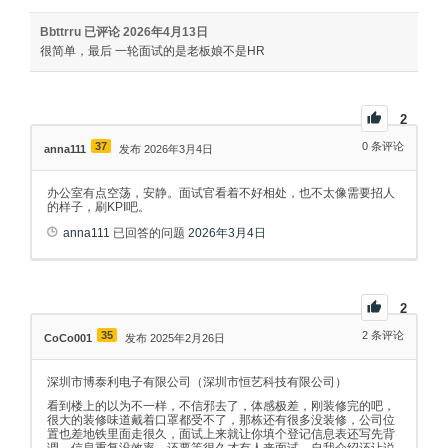
Bbttrru
已评论
2026年4月13日
很简单，最后 一轮面试的是老板娘不是HR
2
37
0
条评论
anna111
发布 2026年3月4日
办公室有点空荡，安静。面试官看着不好相处，也不太像需要招人
的样子，刷KPI吧。
anna111
已回答的问题
2026年3月4日
2
35
2
条评论
CoCo001
发布 2025年2月26日
深圳市博泰利电子有限公司（深圳市恒艺科技有限公司）
看到楼上的以为不一样，不信邪去了，体感极差，刚装修完的吧，
很大的装修味道戴着口罩都受不了，那栋还有很多没装修，公司位
置也差地铁里面走很久，面试上来就让你填个登记信息表还写先背