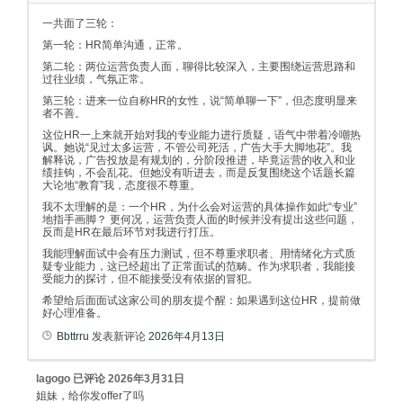
一共面了三轮：
第一轮：HR简单沟通，正常。
第二轮：两位运营负责人面，聊得比较深入，主要围绕运营思路和
过往业绩，气氛正常。
第三轮：进来一位自称HR的女性，说“简单聊一下”，但态度明显来
者不善。
这位HR一上来就开始对我的专业能力进行质疑，语气中带着冷嘲热
讽。她说“见过太多运营，不管公司死活，广告大手大脚地花”。我
解释说，广告投放是有规划的，分阶段推进，毕竟运营的收入和业
绩挂钩，不会乱花。但她没有听进去，而是反复围绕这个话题长篇
大论地“教育”我，态度很不尊重。
我不太理解的是：一个HR，为什么会对运营的具体操作如此“专业”
地指手画脚？ 更何况，运营负责人面的时候并没有提出这些问题，
反而是HR在最后环节对我进行打压。
我能理解面试中会有压力测试，但不尊重求职者、用情绪化方式质
疑专业能力，这已经超出了正常面试的范畴。作为求职者，我能接
受能力的探讨，但不能接受没有依据的冒犯。
希望给后面面试这家公司的朋友提个醒：如果遇到这位HR，提前做
好心理准备。
Bbttrru
发表新评论
2026年4月13日
lagogo
已评论
2026年3月31日
姐妹，给你发offer了吗