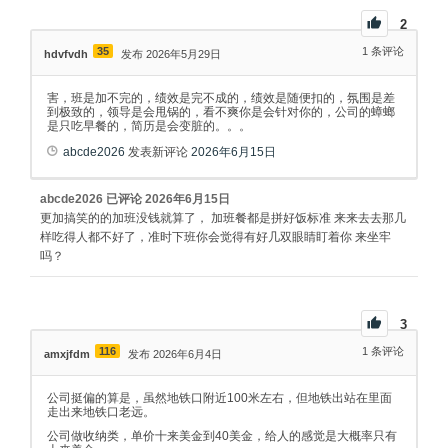
2
35
1
条评论
hdvfvdh
发布 2026年5月29日
害，班是加不完的，绩效是完不成的，绩效是随便扣的，氛围是差
到极致的，领导是会甩锅的，看不爽你是会针对你的，公司的蟑螂
是只吃早餐的，简历是会变脏的。。。
abcde2026
发表新评论
2026年6月15日
abcde2026
已评论
2026年6月15日
更加搞笑的的加班没钱就算了， 加班餐都是拼好饭标准 来来去去那几
样吃得人都不好了，准时下班你会觉得有好几双眼睛盯着你 来坐牢
吗？
3
116
1
条评论
amxjfdm
发布 2026年6月4日
公司挺偏的算是，虽然地铁口附近100米左右，但地铁出站在里面
走出来地铁口老远。
公司做收纳类，单价十来美金到40美金，给人的感觉是大概率只有