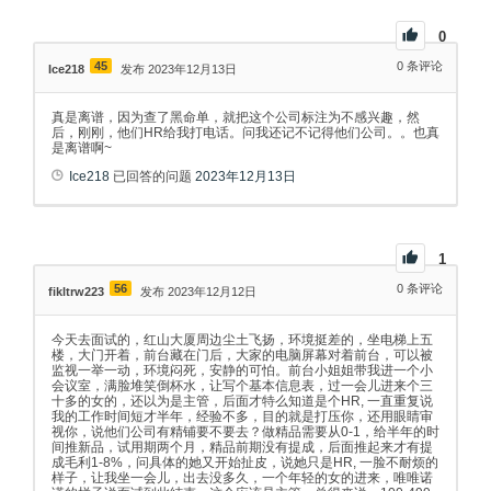
0
45
0
条评论
Ice218
发布 2023年12月13日
真是离谱，因为查了黑命单，就把这个公司标注为不感兴趣，然
后，刚刚，他们HR给我打电话。问我还记不记得他们公司。。也真
是离谱啊~
Ice218
已回答的问题
2023年12月13日
1
56
0
条评论
fikltrw223
发布 2023年12月12日
今天去面试的，红山大厦周边尘土飞扬，环境挺差的，坐电梯上五
楼，大门开着，前台藏在门后，大家的电脑屏幕对着前台，可以被
监视一举一动，环境闷死，安静的可怕。前台小姐姐带我进一个小
会议室，满脸堆笑倒杯水，让写个基本信息表，过一会儿进来个三
十多的女的，还以为是主管，后面才特么知道是个HR, 一直重复说
我的工作时间短才半年，经验不多，目的就是打压你，还用眼睛审
视你，说他们公司有精铺要不要去？做精品需要从0-1，给半年的时
间推新品，试用期两个月，精品前期没有提成，后面推起来才有提
成毛利1-8%，问具体的她又开始扯皮，说她只是HR, 一脸不耐烦的
样子，让我坐一会儿，出去没多久，一个年轻的女的进来，唯唯诺