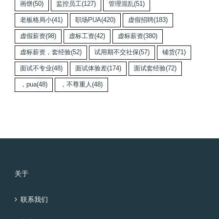
画饼
(50)
监控员工
(127)
管理混乱
(51)
老板格局小
(41)
职场PUA
(420)
虚假招聘
(183)
虚假薪资
(98)
虚标工资
(42)
虚标薪资
(380)
虚标薪资，套经验
(52)
试用期不交社保
(57)
铺货
(71)
面试不专业
(48)
面试体验差
(174)
面试套经验
(72)
，pua
(48)
，不尊重人
(48)
关于
联系我们