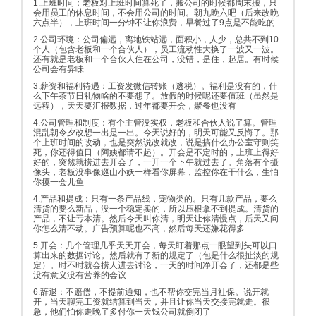
1.上班时间：老板对上班时间算死了，搬公司的时候都周末搬，只
会用员工的休息时间，不会用公司的时间。朝九晚六吧（后来改晚
六点半），上班时间一分钟不让你浪费，早餐过了9点是不能吃的
2.公司环境：公司偏远，离地铁站远，面积小，人少，总共不到10
个人（包含老板和一个合伙人），员工流动性大换了一波又一波。
还有就是老板和一个合伙人住在公司，没错，是住，起居。有时候
公司会有异味
3.薪资和福利待遇：工资发微信转账（逃税）。福利是没有的，什
么下午茶节日礼物啥的不要想了。放假的时候呢还要值班（虽然是
远程），天天要汇报数据，过年都要开会，聚餐也没有
4.公司管理和制度：有个主管没实权，老板和合伙人说了算。管理
混乱朝令夕改想一出是一出。今天说好的，明天可能又反悔了。那
个上班时间的改动，也是突然说改就改，说是搞什么办公室守则笑
死，你还得值日（阿姨都请不起）。开会是不定时的，上班上得好
好的，突然就捞进去开会了，一开一个下午就过去了。角落有个摄
像头，老板没事像巡山小妖一样看你屏幕，监控你在干什么，生怕
你摸一会儿鱼
4.产品和提成：只有一条产品线，宠物类的。只有几款产品，要么
清货的要么新品，没一个稳定卖的，所以压根拿不到提成。清货的
产品，不让亏本清。然后今天叫你清，明天让你清慢点，后天又问
你怎么清不动。广告预算呢也不高，然后每天还嫌花得多
5.开会：几个管理几乎天天开会，每天盯着那点一眼望到头可以口
算出来的数据讨论。然后就有了新的规定了（包是什么很扯淡的规
定）。时不时就会捞人进去讨论，一天的时间净开会了，还都是些
没有意义没有营养的会议
6.辞退：不赔偿，不提前通知，也不帮你交完当月社保。说开就
开，当天聊完工资就结算到当天，并且让你当天交接完就走。很
急，他们怕你走晚了多付你一天钱公司就倒闭了