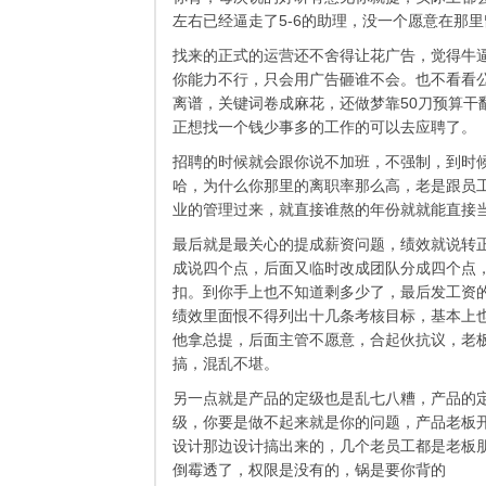
左右已经逼走了5-6的助理，没一个愿意在那
找来的正式的运营还不舍得让花广告，觉得牛逼
你能力不行，只会用广告砸谁不会。也不看看公
离谱，关键词卷成麻花，还做梦靠50刀预算干
正想找一个钱少事多的工作的可以去应聘了。
招聘的时候就会跟你说不加班，不强制，到时
哈，为什么你那里的离职率那么高，老是跟员
业的管理过来，就直接谁熬的年份就就能直接
最后就是最关心的提成薪资问题，绩效就说转
成说四个点，后面又临时改成团队分成四个点
扣。到你手上也不知道剩多少了，最后发工资
绩效里面恨不得列出十几条考核目标，基本上
他拿总提，后面主管不愿意，合起伙抗议，老
搞，混乱不堪。
另一点就是产品的定级也是乱七八糟，产品的
级，你要是做不起来就是你的问题，产品老板
设计那边设计搞出来的，几个老员工都是老板
倒霉透了，权限是没有的，锅是要你背的