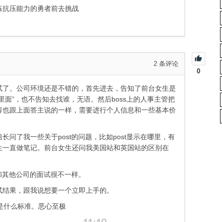
练抗压能力的勇者前去挑战
2
条评论
0
试了。公司环境还是不错的，首先进去，告知了前台女生是
面”，也不告知去找谁，无语。然后boss上的人事主管把
容也跟上面答主说的一样，需要进行个人信息和一些基本价
问了我一些关于post的问题，比如post显示在哪里，有
生一直做笔记。前台女生还问我美国站和英国站的区别在
，和其他公司的面试很不一样。
试结果，跟我说想要一个立即上手的。
是什么标准。恶心至极