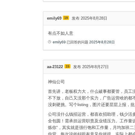
emily69
19
发布 2025年8月28日
有点不如人意
emily69
已回答的问题
2025年8月28日
aa-23122
15
发布 2025年8月27日
神仙公司
首先讲，老板权力大，什么破事都要管，员工
不下放，自己又没那个实力，广告运营啥的都
没刺硬挑。写个listing，图片还要层层上报，
公司没什么钱招运营，都喜欢招助理，钱少活
全包圆！需承担运营职责及业绩压力。工作量设
炼你”，其实就是强行饱和工作量，月均加班
你背，每次说的好听有意见你就提，实际上都