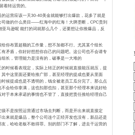
里留着转运营的。
的运营应该一天30-40美金就能够打出爆款，花多了就是
司做的什么类目——红海中的红海！大牌垄断，CPC贵到
翻亚马逊呢 能打的词就那么几个，还要想让你推爆品，反
候给你布置超额的工作量，想不加都不行。尤其某个组长
工有矛盾，你好好想想你自己的问题吧。这公司也不会请专
当组长，管理能力是没有的，破事是一大堆的
正的时候看表现定，实际上转正的时候就直接能压就压，提
，其中这里面还要给推广部，甚至经理的提成也要从里面
的时候提成也是不透明的，钱全被老员工瓜分完了。那么点
也不会给你拿满，这也扣那也扣，甚至那个经理本来说好给
板对于本来承诺的事情也不管了，直接把责任推给经理自己
定级不是按照运营通过市场去判断，而是开出来就直接定
开出来就是爆品，整个公司连个正经开发也没有，新品还是
朋友，哈哈老板不敢得罪。别的部门不了解，进去干运营的