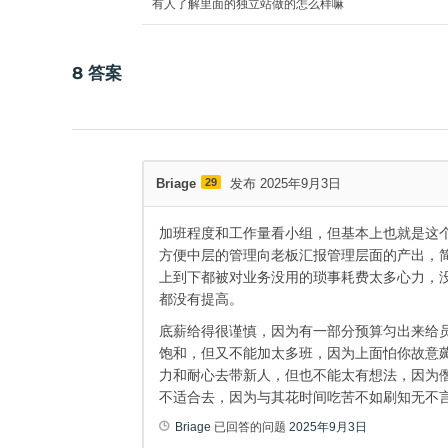
有人了解里面的独立站做的怎么样嘛
8
答案
Briage
29
发布 2025年9月3日
加班程度和工作量看小组，但基本上也就是这
方便中层的管理向老板汇报管理层面的产出，
上到下都被对业务没用的琐事耗费太多心力，
都没有提高。
底薪给得很谨慎，因为有一部分预算匀出来给
饱和，但又不能加太多班，因为上面怕你故意
力和耐心去带新人，但也不能太有想法，因为
不适合去，因为与其花时间吃苦不如刷知无不
Briage
已回答的问题
2025年9月3日