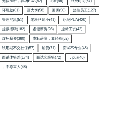
无偿加班，职场PUA
(42)
欠薪
(49)
浪费时间
(67)
环境差
(61)
画大饼
(58)
画饼
(50)
监控员工
(127)
管理混乱
(51)
老板格局小
(41)
职场PUA
(420)
虚假招聘
(182)
虚假薪资
(98)
虚标工资
(42)
虚标薪资
(380)
虚标薪资，套经验
(52)
试用期不交社保
(57)
铺货
(71)
面试不专业
(48)
面试体验差
(174)
面试套经验
(72)
，pua
(48)
，不尊重人
(48)