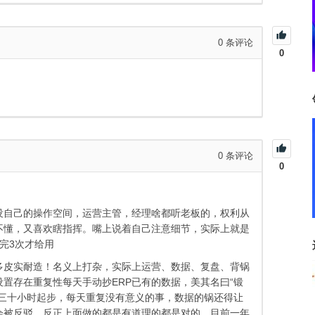
0
条评论
0
0
条评论
0
没自己的操作空间，运营主管，经理啥都听老板的，权利从
不懂，又喜欢瞎指挥。嘴上说着自己注意细节，实际上就是
批完3次才给用
多皮实耐造！名义上打杂，实际上运营、数据、复盘、背锅
置存在重复性每天手动抄ERP已有的数据，美其名曰“锻
二三十小时起步，每天重复没有意义的事，数据的锅还得让
会被反驳，反正上面做的都是有道理的都是对的，目前一年