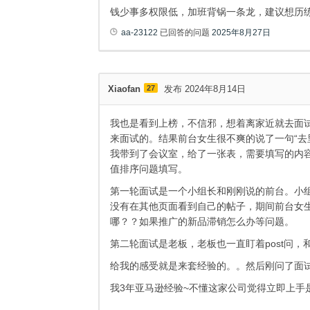
钱少事多权限低，加班背锅一条龙，建议想历
aa-23122
已回答的问题
2025年8月27日
Xiaofan
27
发布 2024年8月14日
我也是看到上榜，不信邪，想着离家近就去面
来面试的。结果前台女生很不爽的说了一句“去里
我带到了会议室，给了一张表，需要填写的内
值排序问题填写。
第一轮面试是一个小组长和刚刚说的前台。小组长
没有在其他页面看到自己的帖子，期间前台女
哪？？如果推广的新品滞销怎么办等问题。
第二轮面试是老板，老板也一直盯着post问
给我的感受就是来套经验的。。然后刚问了面
我3年亚马逊经验~不懂这家公司觉得立即上手