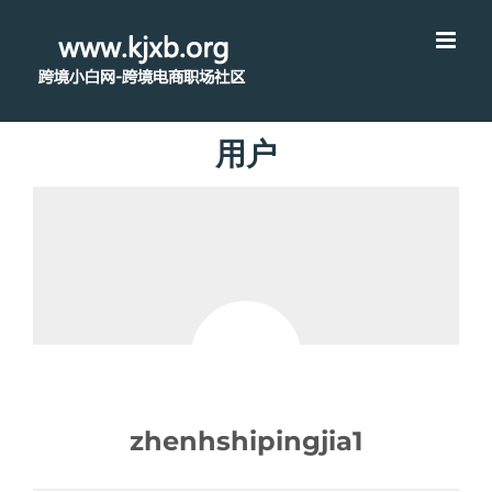
用户
zhenhshipingjia1