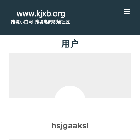
用户
hsjgaaksl