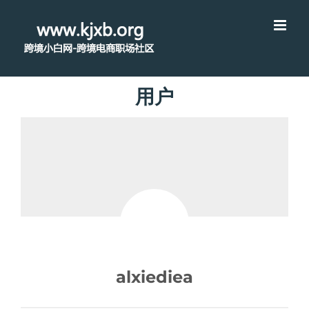
用户
alxiediea