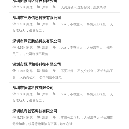
深圳图雅网络科技有限公司
2.58K 浏览
深圳
，人员流动大
虚标薪资，恶意离职
深圳市三必信息科技有限公司
1.18K 浏览
深圳
，pua
，不尊重人
，事情分工很乱
，人
员流动大
，侮辱员工，
深圳市风云鹏侣科技有限公司
4.52K 浏览
深圳
，pua
，不尊重人
，人员流动大
，侮辱
员工，
，公司制度不规范
深圳市酥理和美科技有限公司
1.07K 浏览
深圳
，不买社保
，不交公积金
，不给结清工
资
，人员流动大
，公司制度不规范
深圳市恒玺科技有限公司
1.38K 浏览
深圳
，pua
，不尊重人
，事情分工很乱
，人
员流动大
，侮辱员工，
深圳帆海创艺科技有限公司
5.79K 浏览
深圳
，事情分工很乱
，人员流动大
卡试用期
无偿加班，领导背地里陷害下属，嫉妒心强