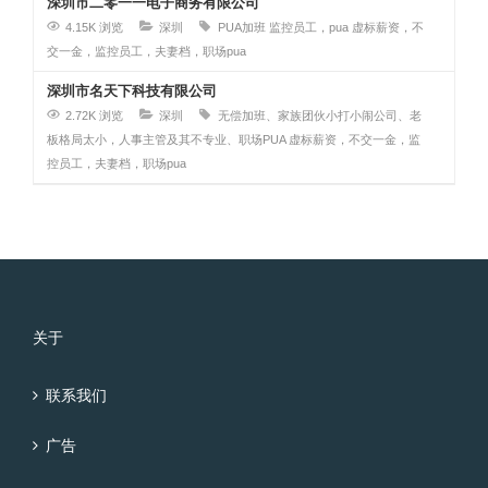
深圳市二零一一电子商务有限公司
4.15K 浏览
深圳
PUA加班
监控员工，pua
虚标薪资，不
交一金，监控员工，夫妻档，职场pua
深圳市名天下科技有限公司
2.72K 浏览
深圳
无偿加班、家族团伙小打小闹公司、老
板格局太小，人事主管及其不专业、职场PUA
虚标薪资，不交一金，监
控员工，夫妻档，职场pua
关于
联系我们
广告