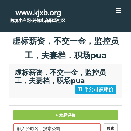
虚标薪资，不交一金，监控员
工，夫妻档，职场pua
虚标薪资，不交一金，监控员
工，夫妻档，职场pua
11 个公司被评价
+ 发起评价
搜索