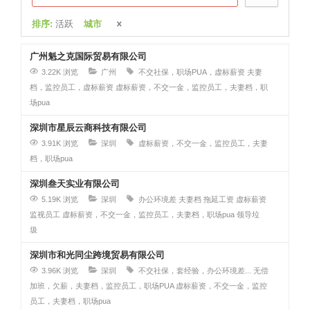
排序:
活跃
城市
广州魁之克国际贸易有限公司
3.22K 浏览
广州
不交社保，职场PUA，虚标薪资
夫妻
档，监控员工，虚标薪资
虚标薪资，不交一金，监控员工，夫妻档，职
场pua
深圳市星辰云商科技有限公司
3.91K 浏览
深圳
虚标薪资，不交一金，监控员工，夫妻
档，职场pua
深圳叁天实业有限公司
5.19K 浏览
深圳
办公环境差 夫妻档 拖延工资 虚标薪资
监视员工
虚标薪资，不交一金，监控员工，夫妻档，职场pua
领导垃
圾
深圳市和光同尘跨境贸易有限公司
3.96K 浏览
深圳
不交社保，套经验，办公环境差...
无偿
加班，欠薪，夫妻档，监控员工，职场PUA
虚标薪资，不交一金，监控
员工，夫妻档，职场pua