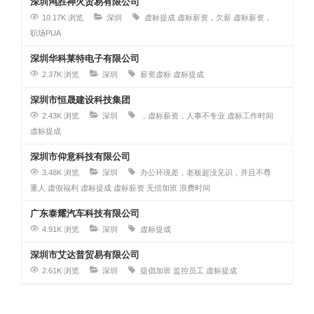
深圳鸿胜神火贸易有限公司
10.17K 浏览
深圳
虚标提成
虚标薪资，欠薪
虚标薪资，
职场PUA
深圳华科莱特电子有限公司
2.37K 浏览
深圳
薪资虚标
虚标提成
深圳市恒晟建设科技集团
2.43K 浏览
深圳
，虚标薪资，人事不专业
虚标工作时间
虚标提成
深圳市仰意科技有限公司
3.48K 浏览
深圳
办公环境差，老板超没见识，并且不尊
重人
虚假福利
虚标提成
虚标薪资 无偿加班 浪费时间
广东泰耀汽车科技有限公司
4.91K 浏览
深圳
虚标提成
深圳市艾达普贸易有限公司
2.61K 浏览
深圳
提倡加班
监控员工
虚标提成