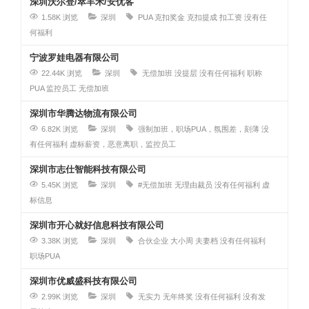
深圳沃尔登/萃丰禾/安优客
1.58K 浏览
深圳
PUA
克扣奖金
克扣提成
扣工资
没有任
何福利
宁波罗娃电器有限公司
22.44K 浏览
深圳
无偿加班
没提层
没有任何福利
职称
PUA 监控员工 无偿加班
深圳市华腾达物流有限公司
6.82K 浏览
深圳
强制加班，职场PUA，氛围差，刻薄
没
有任何福利
虚标薪资，恶意离职，监控员工
深圳市志仕智能科技有限公司
5.45K 浏览
深圳
#无偿加班
无理由裁员
没有任何福利
虚
标信息
深圳市开心就好信息科技有限公司
3.38K 浏览
深圳
合伙企业
大小周
夫妻档
没有任何福利
职场PUA
深圳市优威盛科技有限公司
2.99K 浏览
深圳
无实力
无年终奖
没有任何福利
没有发