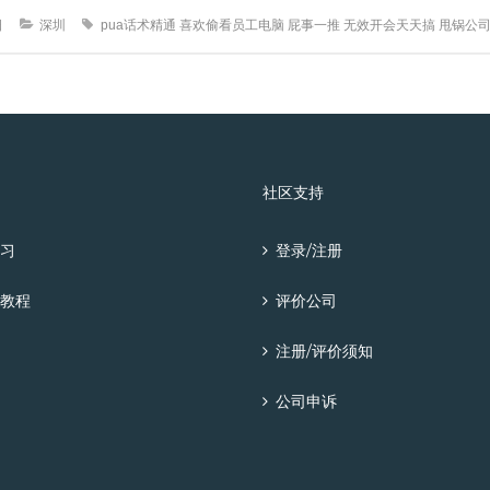
日
深圳
pua话术精通
喜欢偷看员工电脑
屁事一推
无效开会天天搞
甩锅公
社区支持
习
登录/注册
教程
评价公司
注册/评价须知
公司申诉