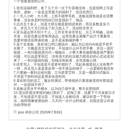
一个需要避雷的公司，
1.首先说福利吧，来了几个月一次下午茶都没有，但是招聘上写是
有的，虚标，一金是这里最大的福利了，也仅此而已
2.一天八小时，大小周，上班不能带耳机，老板说摸鱼就是在浪费
青春，没在休息时间找你已经是很好了，细品
3.总共五十多人，但是大部分都是新招进来的，而且多数是实习
生，并且几个月已经走了好几批人了，流动性非常大
4.亚马逊运营不到十个人，工作非常杂非常乱，分工不明确，说有
开发，但是也要运营每周选品，运营也要去测量产品尺寸重量等，
也要对接供应商谈价格，这不是采购做的事？
5.是个女老板，喜欢张口闭口都说Ai，她认为让你问Ai就是手把手
在教了，大概是语文没学好，不知道什么叫手把手教，并且一直盯
链接，一有问题就质问式一顿输出，小事大事在她那都是很严重的
问题，可以说是零容忍，没有强大的抗压能力跟良好的心态还是别
来了，一有问题就扣钱，扣钱没有标准，全凭老板心情
6.经常骂人，不知道是不是更年期到了，骂起来感觉别人没有尊严
一样，并且骂人老是喜欢举一些不搭边的例子，一点逻辑性都没有
7.只要她一看到点啥问题，立马群里艾特，又是一顿质问式输出，
不管是下班时间还是周末休息时间
8.喜欢听话的员工，服从性测试，即使错的只要老板觉得对那就是
对，一反驳就不得了
9.老板运营水平半桶水，以为自己很牛逼，整天在那指挥
10.违法辞退没举报对她们算好了，还拖工资，说要下个月发薪日才
发，不知道是不是法盲，不知道人走账结清，建议科普一下劳动
法，搞得我像催债似的，几天问一次什么时候发，后面还是让街道
办处理快些
poo
评价公司
2026年7月8日