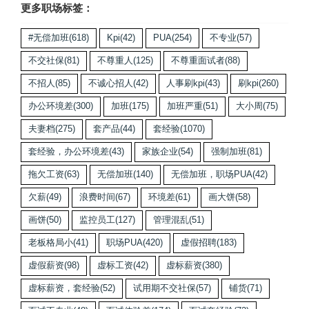
更多职场标签：
#无偿加班
(618)
Kpi
(42)
PUA
(254)
不专业
(57)
不交社保
(81)
不尊重人
(125)
不尊重面试者
(88)
不招人
(85)
不诚心招人
(42)
人事刷kpi
(43)
刷kpi
(260)
办公环境差
(300)
加班
(175)
加班严重
(51)
大小周
(75)
夫妻档
(275)
套产品
(44)
套经验
(1070)
套经验，办公环境差
(43)
家族企业
(54)
强制加班
(81)
拖欠工资
(63)
无偿加班
(140)
无偿加班，职场PUA
(42)
欠薪
(49)
浪费时间
(67)
环境差
(61)
画大饼
(58)
画饼
(50)
监控员工
(127)
管理混乱
(51)
老板格局小
(41)
职场PUA
(420)
虚假招聘
(183)
虚假薪资
(98)
虚标工资
(42)
虚标薪资
(380)
虚标薪资，套经验
(52)
试用期不交社保
(57)
铺货
(71)