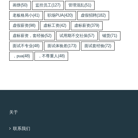
画饼
(50)
监控员工
(127)
管理混乱
(51)
老板格局小
(41)
职场PUA
(420)
虚假招聘
(182)
虚假薪资
(98)
虚标工资
(42)
虚标薪资
(379)
虚标薪资，套经验
(52)
试用期不交社保
(57)
铺货
(71)
面试不专业
(48)
面试体验差
(173)
面试套经验
(72)
，pua
(48)
，不尊重人
(48)
关于
联系我们