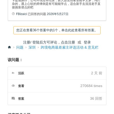
卡提成操作，公司环境拉帮结派，新人进去别奢望能学太多，纯打
杂的，遇上心软的师傅倒是有可能能学点，适合新手去混混老手直
接挑靠谱点的吧
FBIzaici
已回答的问题
2026年5月27日
您正在查看36个答案中的1个，单击此处查看所有答案。
注册/ 登陆后方可评论，点击注册
或
登录
问题
深圳
跨境电商最差雇主评选活动 & 意见栏
该问题：
2 天 前
活跃
270684 times
查看
36
回答
答案