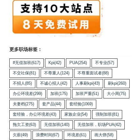
更多职场标签：
#无偿加班
(617)
Kpi
(42)
PUA
(254)
不专业
(57)
不交社保
(81)
不尊重人
(124)
不尊重面试者
(88)
不招人
(85)
不诚心招人
(42)
人事刷kpi
(43)
刷kpi
(260)
办公环境差
(299)
加班
(175)
加班严重
(51)
大小周
(75)
夫妻档
(275)
套产品
(44)
套经验
(1069)
套经验，办公环境差
(43)
家族企业
(54)
强制加班
(81)
拖欠工资
(63)
无偿加班
(140)
无偿加班，职场PUA
(42)
欠薪
(49)
浪费时间
(67)
环境差
(61)
画大饼
(58)